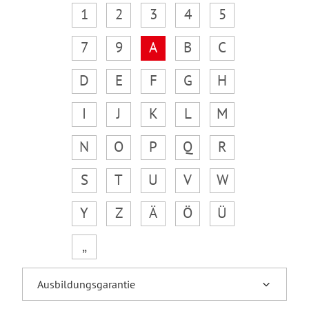
1
2
3
4
5
7
9
A
B
C
D
E
F
G
H
I
J
K
L
M
N
O
P
Q
R
S
T
U
V
W
Y
Z
Ä
Ö
Ü
„