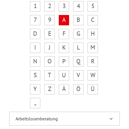
1
2
3
4
5
7
9
A
B
C
D
E
F
G
H
I
J
K
L
M
N
O
P
Q
R
S
T
U
V
W
Y
Z
Ä
Ö
Ü
„