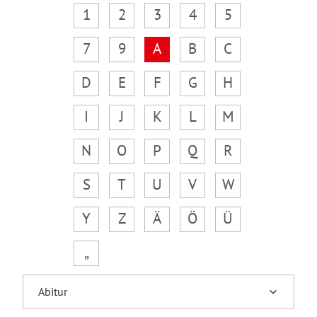
1
2
3
4
5
7
9
A
B
C
D
E
F
G
H
I
J
K
L
M
N
O
P
Q
R
S
T
U
V
W
Y
Z
Ä
Ö
Ü
„