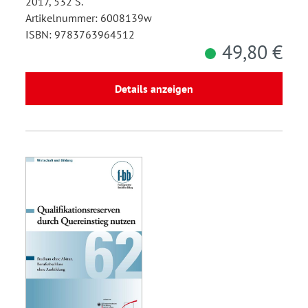
2017, 532 S.
Artikelnummer: 6008139w
ISBN: 9783763964512
49,80 €
Details anzeigen