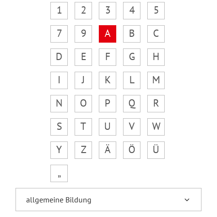
1
2
3
4
5
7
9
A
B
C
D
E
F
G
H
I
J
K
L
M
N
O
P
Q
R
S
T
U
V
W
Y
Z
Ä
Ö
Ü
„