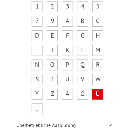
1
2
3
4
5
7
9
A
B
C
D
E
F
G
H
I
J
K
L
M
N
O
P
Q
R
S
T
U
V
W
Y
Z
Ä
Ö
Ü
„