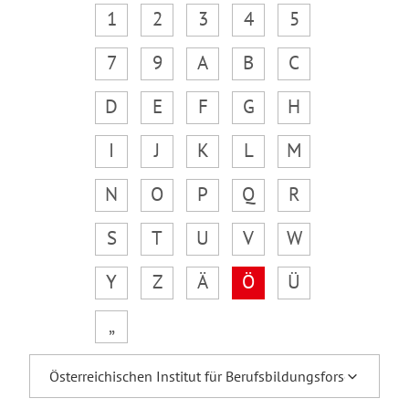
1
2
3
4
5
7
9
A
B
C
D
E
F
G
H
I
J
K
L
M
N
O
P
Q
R
S
T
U
V
W
Y
Z
Ä
Ö
Ü
„