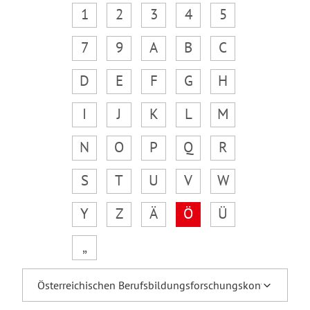
1
2
3
4
5
7
9
A
B
C
D
E
F
G
H
I
J
K
L
M
N
O
P
Q
R
S
T
U
V
W
Y
Z
Ä
Ö
Ü
„