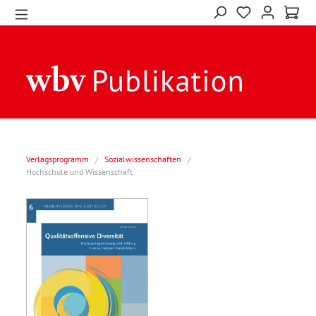
Verlagsprogramm
/
Sozialwissenschaften
/
Hochschule und Wissenschaft