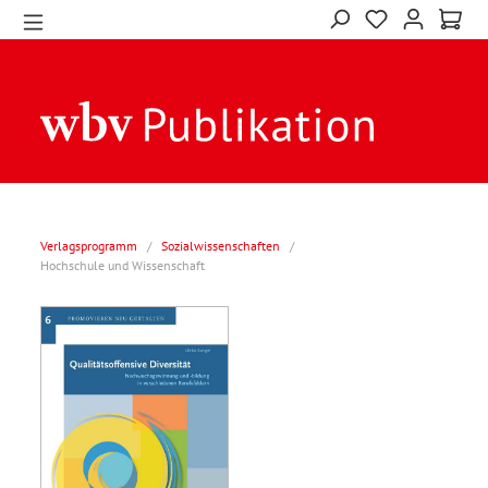
Verlagsprogramm
/
Sozialwissenschaften
/
Hochschule und Wissenschaft