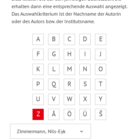
erhalten dann eine entsprechende Auswahl angezeigt.
Das Auswahlkriterium ist der Nachname der Autorin
oder des Autors bzw. der Institutsname.
A
B
C
D
E
F
G
H
I
J
K
L
M
N
O
P
Q
R
S
T
U
V
W
X
Y
Z
Å
Ö
Ü
Š