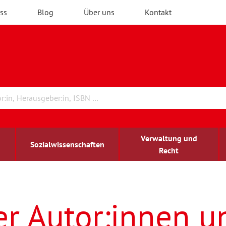
ss
Blog
Über uns
Kontakt
Verwaltung und
Sozialwissenschaften
Recht
rchitektur
ildungsforschung
irchenrecht
Erwachsenenbildung
blind-sehbehindert
er Autor:innen u