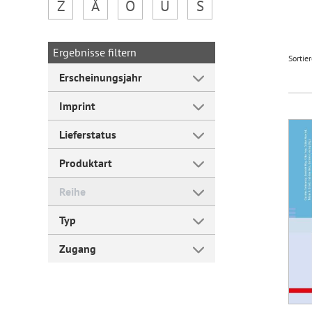
Z
Å
Ö
Ü
Š
Forum Arbeitslehre
Ergebnisse filtern
Sortie
Erscheinungsjahr
Imprint
Lieferstatus
Produktart
Reihe
Typ
Zugang