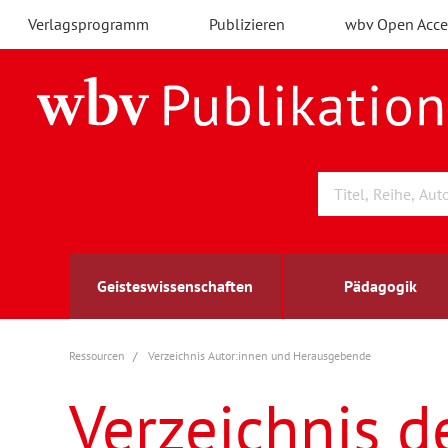
Verlagsprogramm
Publizieren
wbv Open Acce
Geisteswissenschaften
Pädagogik
Ressourcen
Verzeichnis Autor:innen und Herausgebende
Archäologie
Arbeitsmarktforschung
Berufs- und Wirtschaftspädagogik
Außenwirtschaft
berufsbildung
A
B
K
Verzeichnis d