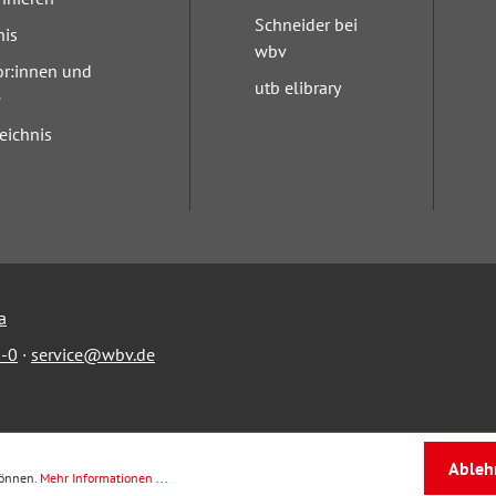
Schneider bei
nis
wbv
or:innen und
utb elibrary
e
eichnis
a
-0
·
service@wbv.de
Ableh
können.
Mehr Informationen ...