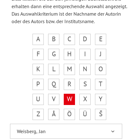
erhalten dann eine entsprechende Auswahl angezeigt.
Das Auswahlkriterium ist der Nachname der Autorin
oder des Autors bzw. der Institutsname.
A
B
C
D
E
F
G
H
I
J
K
L
M
N
O
P
Q
R
S
T
U
V
W
X
Y
Z
Å
Ö
Ü
Š