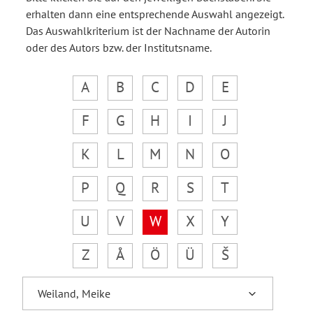
erhalten dann eine entsprechende Auswahl angezeigt.
Das Auswahlkriterium ist der Nachname der Autorin
oder des Autors bzw. der Institutsname.
A
B
C
D
E
F
G
H
I
J
K
L
M
N
O
P
Q
R
S
T
U
V
W
X
Y
Z
Å
Ö
Ü
Š