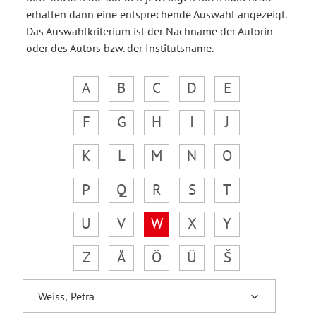
erhalten dann eine entsprechende Auswahl angezeigt.
Das Auswahlkriterium ist der Nachname der Autorin
oder des Autors bzw. der Institutsname.
A
B
C
D
E
F
G
H
I
J
K
L
M
N
O
P
Q
R
S
T
U
V
W
X
Y
Z
Å
Ö
Ü
Š