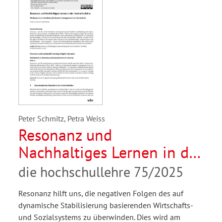
Peter Schmitz, Petra Weiss
Resonanz und
Nachhaltiges Lernen in der
Hochschullehre.
die hochschullehre 75/2025
Mediopassiv als
Resonanz hilft uns, die negativen Folgen des auf
demokratieförderndes
dynamische Stabilisierung basierenden Wirtschafts-
Interagieren in der
und Sozialsystems zu überwinden. Dies wird am