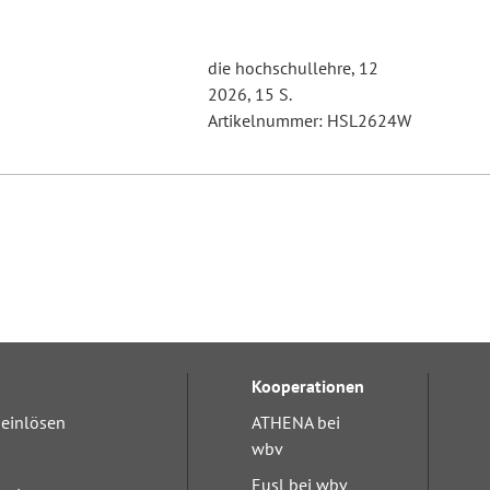
die hochschullehre, 12
2026, 15 S.
Artikelnummer: HSL2624W
Kooperationen
einlösen
ATHENA bei
wbv
Eusl bei wbv