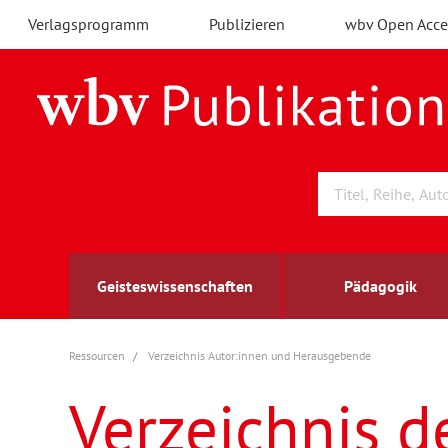
Verlagsprogramm
Publizieren
wbv Open Acce
Geisteswissenschaften
Pädagogik
Ressourcen
Verzeichnis Autor:innen und Herausgebende
Archäologie
Arbeitsmarktforschung
Berufs- und Wirtschaftspädagogik
Außenwirtschaft
berufsbildung
A
B
K
Verzeichnis d