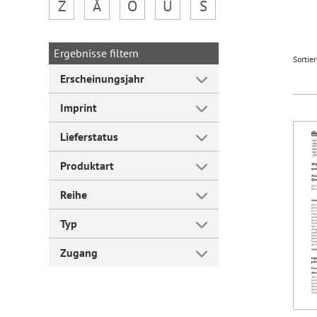
Z
Å
Ö
Ü
Š
Forum Arbeitslehre
Ergebnisse filtern
Sortie
Erscheinungsjahr
Imprint
Lieferstatus
Produktart
Reihe
Typ
Zugang