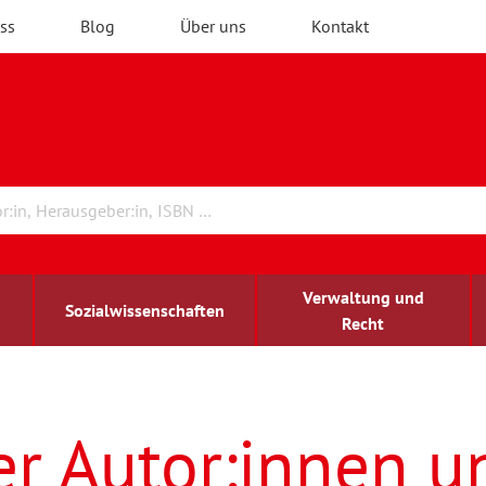
ss
Blog
Über uns
Kontakt
Verwaltung und
Sozialwissenschaften
Recht
rchitektur
ildungsforschung
irchenrecht
Erwachsenenbildung
blind-sehbehindert
er Autor:innen u