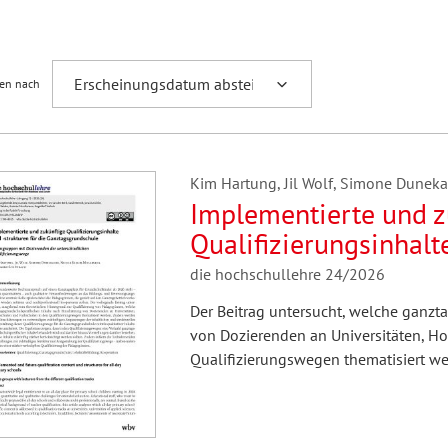
Fremdsprachenforschung
ren nach
Kim Hartung, Jil Wolf, Simone Duneka
Implementierte und z
Qualifizierungsinhalte
Ganztagsgrundschule
die hochschullehre 24/2026
Dozierenden der unte
Der Beitrag untersucht, welche ganzt
Qualifizierungswege
von Dozierenden an Universitäten, H
Qualifizierungswegen thematisiert we