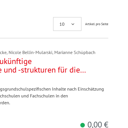
Artikel pro Seite
cke, Nicole Bellin-Mularski, Marianne Schüpbach
ukünftige
 und -strukturen für die
. Fokusgruppen mit
rschiedlichen
agsgrundschulspezifischen Inhalte nach Einschätzung
ochschulen und Fachschulen in den
rden.
0,00 €