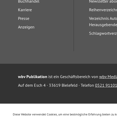
Buchhandel
Newsletter abo
Karriere
Reihenverzeich
Presse
Verzeichnis Aut
Herausgebend
Anzeigen
Schlagwortverz
wbv Publikation
ist ein Geschäftsbereich von
wbv Medi
Auf dem Esch 4 · 33619 Bielefeld · Telefon
0521 91101
Diese Website verwendet Cookies, um eine bestmögliche Erfahrung bieten zu 