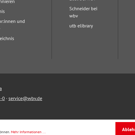
nnieren
Schneider bei
nis
wbv
or:innen und
utb elibrary
e
eichnis
a
-0
·
service@wbv.de
Ableh
können.
Mehr Informationen ...