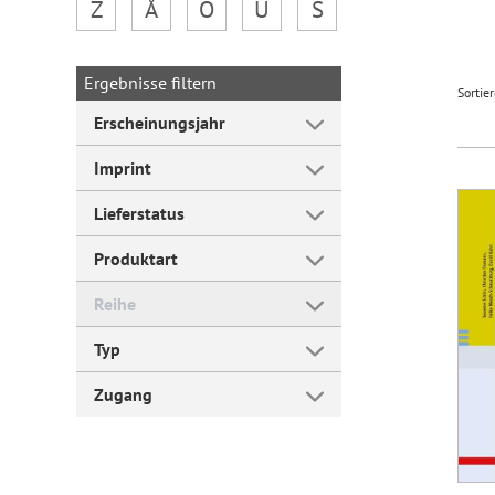
Z
Å
Ö
Ü
Š
Forum Arbeitslehre
Ergebnisse filtern
Sortie
Erscheinungsjahr
Imprint
Lieferstatus
Produktart
Reihe
Typ
Zugang