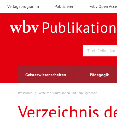
Verlagsprogramm
Publizieren
wbv Open Acce
Geisteswissenschaften
Pädagogik
Ressourcen
Verzeichnis Autor:innen und Herausgebende
Archäologie
Arbeitsmarktforschung
Berufs- und Wirtschaftspädagogik
Außenwirtschaft
berufsbildung
A
B
K
Verzeichnis d