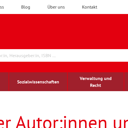
ss
Blog
Über uns
Kontakt
Verwaltung und
Sozialwissenschaften
Recht
rchitektur
ildungsforschung
irchenrecht
Erwachsenenbildung
blind-sehbehindert
er Autor:innen u