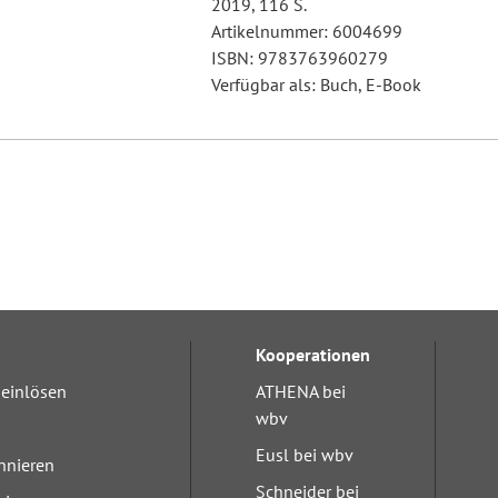
2019, 116 S.
Artikelnummer: 6004699
ISBN: 9783763960279
Verfügbar als: Buch, E-Book
Kooperationen
einlösen
ATHENA bei
wbv
Eusl bei wbv
nnieren
Schneider bei