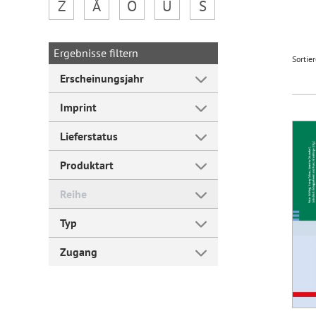
Z
Å
Ö
Ü
Š
Forum Arbeitslehre
Ergebnisse filtern
Sortie
Erscheinungsjahr
Imprint
Lieferstatus
Produktart
Reihe
Typ
Zugang