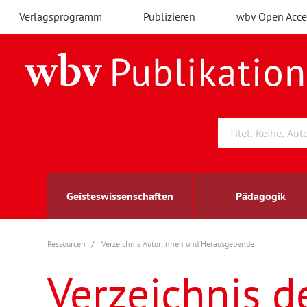
Verlagsprogramm
Publizieren
wbv Open Acce
Geisteswissenschaften
Pädagogik
Ressourcen
Verzeichnis Autor:innen und Herausgebende
Archäologie
Arbeitsmarktforschung
Berufs- und Wirtschaftspädagogik
Außenwirtschaft
berufsbildung
A
B
K
Verzeichnis d