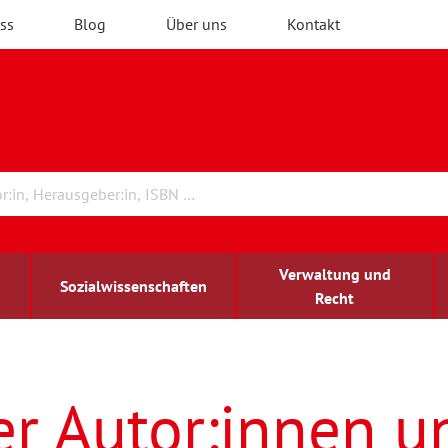
ss
Blog
Über uns
Kontakt
Verwaltung und
Sozialwissenschaften
Recht
rchitektur
ildungsforschung
irchenrecht
Erwachsenenbildung
blind-sehbehindert
er Autor:innen u