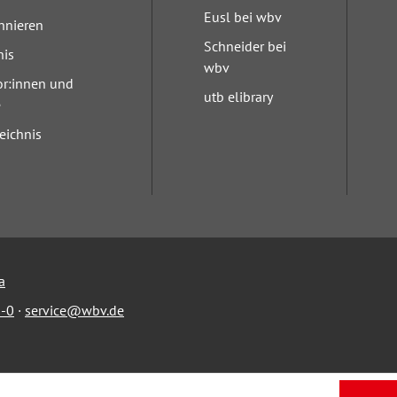
Eusl bei wbv
nnieren
Schneider bei
nis
wbv
or:innen und
utb elibrary
e
eichnis
a
-0
·
service@wbv.de