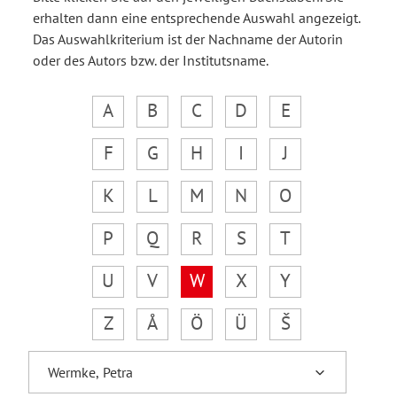
erhalten dann eine entsprechende Auswahl angezeigt.
Das Auswahlkriterium ist der Nachname der Autorin
oder des Autors bzw. der Institutsname.
A
B
C
D
E
F
G
H
I
J
K
L
M
N
O
P
Q
R
S
T
U
V
W
X
Y
Z
Å
Ö
Ü
Š