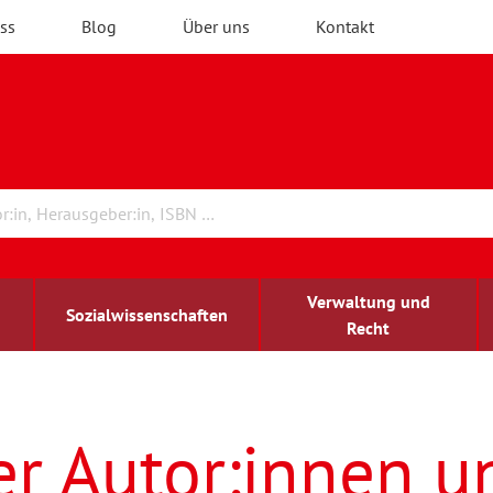
ss
Blog
Über uns
Kontakt
Verwaltung und
Sozialwissenschaften
Recht
rchitektur
ildungsforschung
irchenrecht
Erwachsenenbildung
blind-sehbehindert
er Autor:innen u