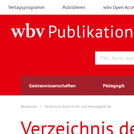
Verlagsprogramm
Publizieren
wbv Open Acce
Geisteswissenschaften
Pädagogik
Ressourcen
Verzeichnis Autor:innen und Herausgebende
Archäologie
Arbeitsmarktforschung
Berufs- und Wirtschaftspädagogik
Außenwirtschaft
berufsbildung
A
B
K
Verzeichnis d