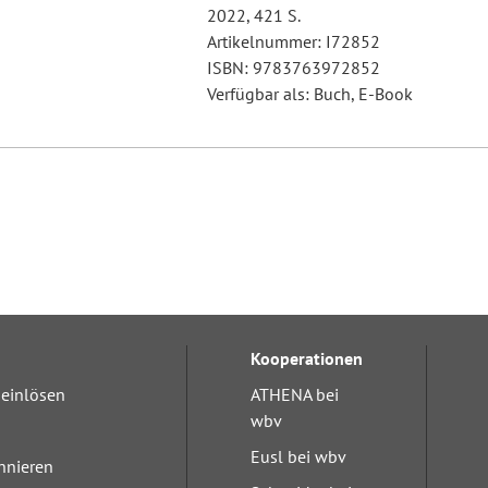
2022, 421 S.
Artikelnummer: I72852
ISBN: 9783763972852
Verfügbar als: Buch, E-Book
Kooperationen
einlösen
ATHENA bei
wbv
Eusl bei wbv
nnieren