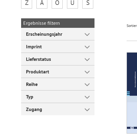
Z
Å
Ö
Ü
Š
Forum Arbeitslehre
Ergebnisse filtern
Sortie
Erscheinungsjahr
Imprint
Lieferstatus
Produktart
Reihe
Typ
Zugang