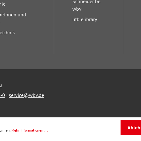
Schneider bei
nis
wbv
or:innen und
utb elibrary
e
eichnis
a
-0
·
service@wbv.de
Ableh
können.
Mehr Informationen ...