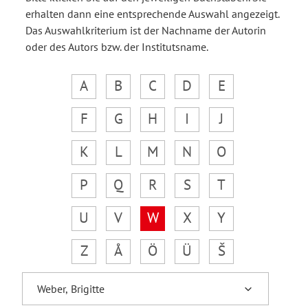
erhalten dann eine entsprechende Auswahl angezeigt.
Das Auswahlkriterium ist der Nachname der Autorin
oder des Autors bzw. der Institutsname.
A
B
C
D
E
F
G
H
I
J
K
L
M
N
O
P
Q
R
S
T
U
V
W
X
Y
Z
Å
Ö
Ü
Š