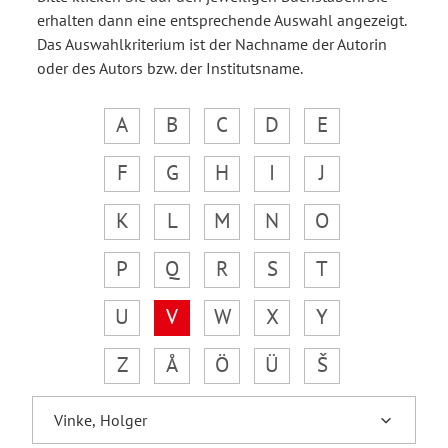
erhalten dann eine entsprechende Auswahl angezeigt.
Das Auswahlkriterium ist der Nachname der Autorin
oder des Autors bzw. der Institutsname.
A
B
C
D
E
F
G
H
I
J
K
L
M
N
O
P
Q
R
S
T
U
V
W
X
Y
Z
Å
Ö
Ü
Š