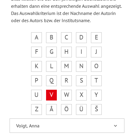
erhalten dann eine entsprechende Auswahl angezeigt.
Das Auswahlkriterium ist der Nachname der Autorin
oder des Autors bzw. der Institutsname.
A
B
C
D
E
F
G
H
I
J
K
L
M
N
O
P
Q
R
S
T
U
V
W
X
Y
Z
Å
Ö
Ü
Š