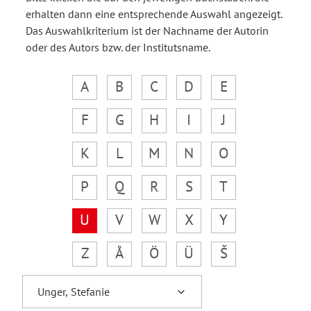
erhalten dann eine entsprechende Auswahl angezeigt.
Das Auswahlkriterium ist der Nachname der Autorin
oder des Autors bzw. der Institutsname.
A
B
C
D
E
F
G
H
I
J
K
L
M
N
O
P
Q
R
S
T
U
V
W
X
Y
Z
Å
Ö
Ü
Š