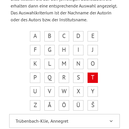
erhalten dann eine entsprechende Auswahl angezeigt.
Das Auswahlkriterium ist der Nachname der Autorin
oder des Autors bzw. der Institutsname.
A
B
C
D
E
F
G
H
I
J
K
L
M
N
O
P
Q
R
S
T
U
V
W
X
Y
Z
Å
Ö
Ü
Š