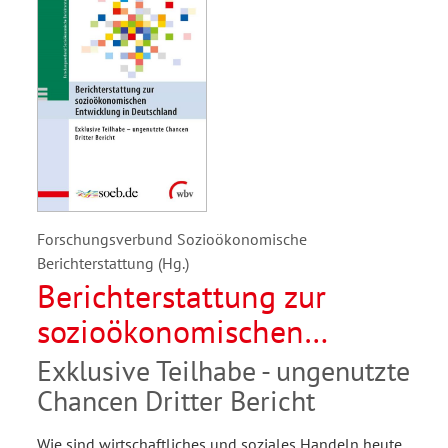
Forschungsverbund Sozioökonomische
Berichterstattung (Hg.)
Berichterstattung zur
sozioökonomischen
Entwicklung in
Exklusive Teilhabe - ungenutzte
Deutschland
Chancen Dritter Bericht
Wie sind wirtschaftliches und soziales Handeln heute