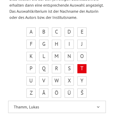
erhalten dann eine entsprechende Auswahl angezeigt.
Das Auswahlkriterium ist der Nachname der Autorin
oder des Autors bzw. der Institutsname.
A
B
C
D
E
F
G
H
I
J
K
L
M
N
O
P
Q
R
S
T
U
V
W
X
Y
Z
Å
Ö
Ü
Š