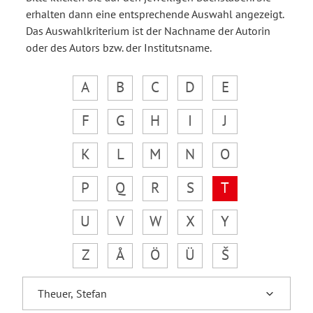
erhalten dann eine entsprechende Auswahl angezeigt.
Das Auswahlkriterium ist der Nachname der Autorin
oder des Autors bzw. der Institutsname.
A
B
C
D
E
F
G
H
I
J
K
L
M
N
O
P
Q
R
S
T
U
V
W
X
Y
Z
Å
Ö
Ü
Š