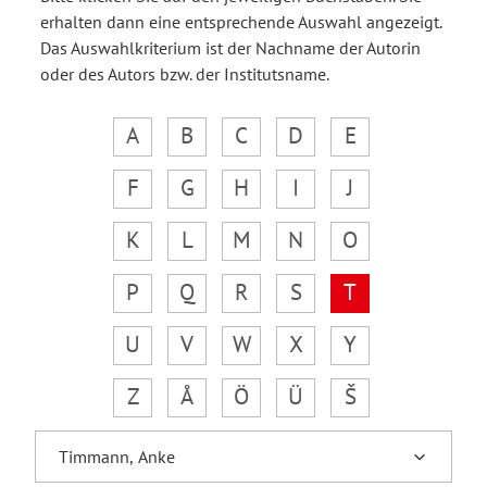
erhalten dann eine entsprechende Auswahl angezeigt.
Das Auswahlkriterium ist der Nachname der Autorin
oder des Autors bzw. der Institutsname.
A
B
C
D
E
F
G
H
I
J
K
L
M
N
O
P
Q
R
S
T
U
V
W
X
Y
Z
Å
Ö
Ü
Š