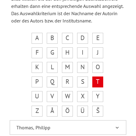
erhalten dann eine entsprechende Auswahl angezeigt.
Das Auswahlkriterium ist der Nachname der Autorin
oder des Autors bzw. der Institutsname.
A
B
C
D
E
F
G
H
I
J
K
L
M
N
O
P
Q
R
S
T
U
V
W
X
Y
Z
Å
Ö
Ü
Š