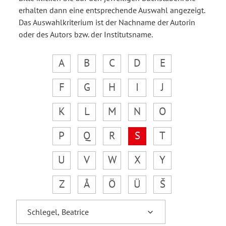
erhalten dann eine entsprechende Auswahl angezeigt.
Das Auswahlkriterium ist der Nachname der Autorin
oder des Autors bzw. der Institutsname.
A
B
C
D
E
F
G
H
I
J
K
L
M
N
O
P
Q
R
S
T
U
V
W
X
Y
Z
Å
Ö
Ü
Š