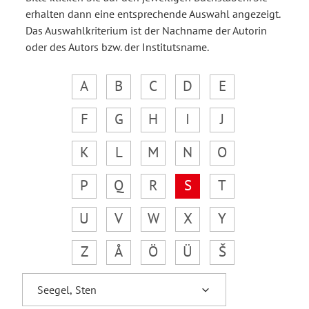
erhalten dann eine entsprechende Auswahl angezeigt.
Das Auswahlkriterium ist der Nachname der Autorin
oder des Autors bzw. der Institutsname.
A
B
C
D
E
F
G
H
I
J
K
L
M
N
O
P
Q
R
S
T
U
V
W
X
Y
Z
Å
Ö
Ü
Š