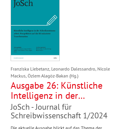
Franziska Liebetanz, Leonardo Dalessandro, Nicole
Mackus, Özlem Alagöz-Bakan (Hg.)
Ausgabe 26: Künstliche
Intelligenz in der
Schreibzentrumsarbeit:
JoSch - Journal für
Perspektiven auf die KI-
Schreibwissenschaft 1/2024
induzierte Transformation
Die aktuelle Ausgabe blickt auf das Thema der