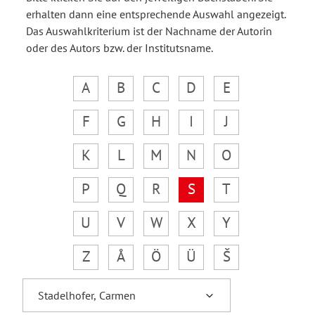
erhalten dann eine entsprechende Auswahl angezeigt.
Das Auswahlkriterium ist der Nachname der Autorin
oder des Autors bzw. der Institutsname.
A
B
C
D
E
F
G
H
I
J
K
L
M
N
O
P
Q
R
S
T
U
V
W
X
Y
Z
Å
Ö
Ü
Š