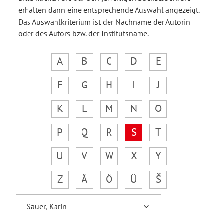
erhalten dann eine entsprechende Auswahl angezeigt.
Das Auswahlkriterium ist der Nachname der Autorin
oder des Autors bzw. der Institutsname.
A
B
C
D
E
F
G
H
I
J
K
L
M
N
O
P
Q
R
S
T
U
V
W
X
Y
Z
Å
Ö
Ü
Š