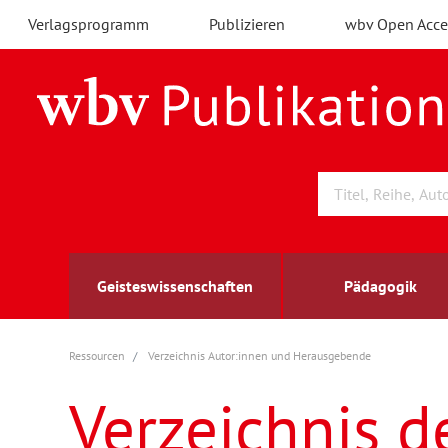
Verlagsprogramm
Publizieren
wbv Open Acce
Geisteswissenschaften
Pädagogik
Ressourcen
Verzeichnis Autor:innen und Herausgebende
Archäologie
Arbeitsmarktforschung
Berufs- und Wirtschaftspädagogik
Außenwirtschaft
berufsbildung
A
B
K
Verzeichnis d