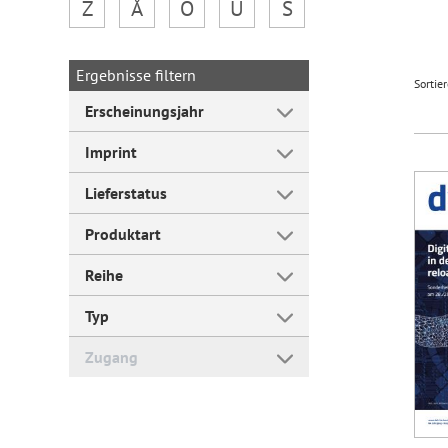
Z
Å
Ö
Ü
Š
Forum Arbeitslehre
Ergebnisse filtern
Sortie
Erscheinungsjahr
Imprint
Lieferstatus
Produktart
Reihe
Typ
Zugang