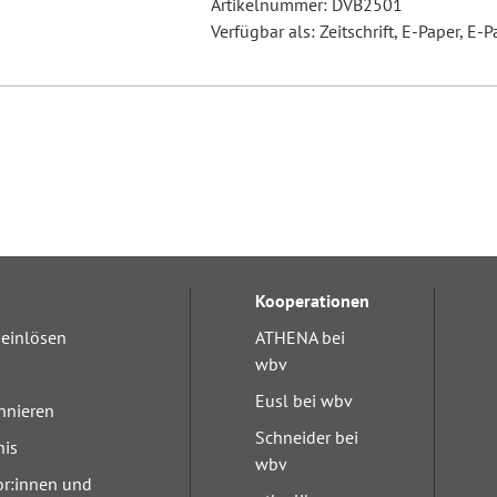
Artikelnummer: DVB2501
Verfügbar als: Zeitschrift, E-Paper, E-P
Kooperationen
einlösen
ATHENA bei
wbv
Eusl bei wbv
nnieren
Schneider bei
nis
wbv
or:innen und