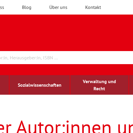
ss
Blog
Über uns
Kontakt
Verwaltung und
Sozialwissenschaften
Recht
rchitektur
ildungsforschung
irchenrecht
Erwachsenenbildung
blind-sehbehindert
er Autor:innen u