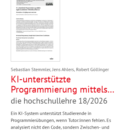
Sebastian Stemmler, Jens Ahlers, Robert Göllinger
KI-unterstützte
Programmierung mittels
ergebniszentrierter
die hochschullehre 18/2026
Fehlerklassifikation.
Ein KI-System unterstützt Studierende in
Potenziale zur Schaffung
Programmierübungen, wenn Tutor:innen fehlen. Es
neuer Lernräume
analysiert nicht den Code, sondern Zwischen- und