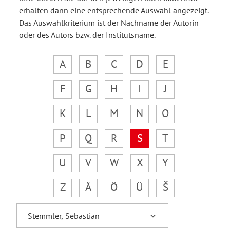
erhalten dann eine entsprechende Auswahl angezeigt.
Das Auswahlkriterium ist der Nachname der Autorin
oder des Autors bzw. der Institutsname.
A
B
C
D
E
F
G
H
I
J
K
L
M
N
O
P
Q
R
S
T
U
V
W
X
Y
Z
Å
Ö
Ü
Š