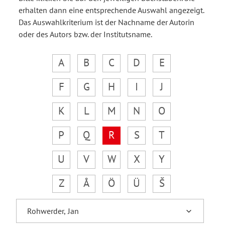
erhalten dann eine entsprechende Auswahl angezeigt.
Das Auswahlkriterium ist der Nachname der Autorin
oder des Autors bzw. der Institutsname.
A
B
C
D
E
F
G
H
I
J
K
L
M
N
O
P
Q
R
S
T
U
V
W
X
Y
Z
Å
Ö
Ü
Š