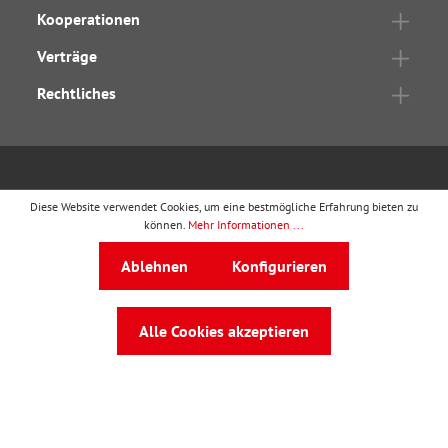
Kooperationen
Verträge
Rechtliches
wbv Publikation
ist ein Geschäftsbereich von
wbv
Diese Website verwendet Cookies, um eine bestmögliche Erfahrung bieten zu
Media
können.
Mehr Informationen ...
Auf dem Esch 4 · 33619 Bielefeld · Telefon
0521
Ablehnen
Konfigurieren
91101-0
·
service@wbv.de
Folgen Sie uns auf:
Alle Cookies akzeptieren