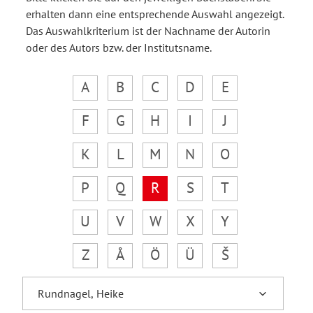
erhalten dann eine entsprechende Auswahl angezeigt.
Das Auswahlkriterium ist der Nachname der Autorin
oder des Autors bzw. der Institutsname.
A
B
C
D
E
F
G
H
I
J
K
L
M
N
O
P
Q
R
S
T
U
V
W
X
Y
Z
Å
Ö
Ü
Š