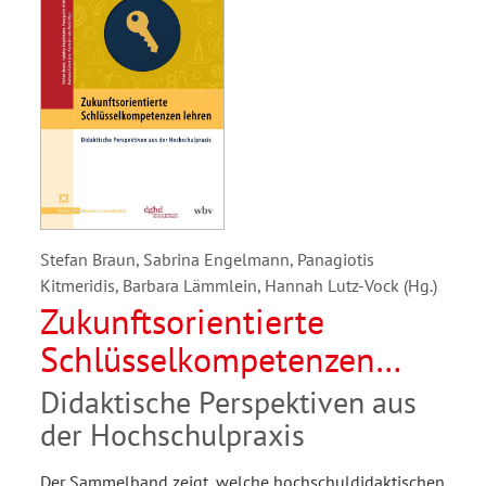
Stefan Braun, Sabrina Engelmann, Panagiotis
Kitmeridis, Barbara Lämmlein, Hannah Lutz-Vock (Hg.)
Zukunftsorientierte
Schlüsselkompetenzen
lehren
Didaktische Perspektiven aus
der Hochschulpraxis
Der Sammelband zeigt, welche hochschuldidaktischen