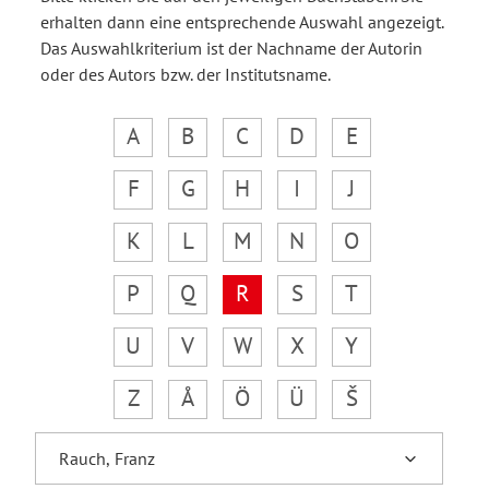
erhalten dann eine entsprechende Auswahl angezeigt.
Das Auswahlkriterium ist der Nachname der Autorin
oder des Autors bzw. der Institutsname.
A
B
C
D
E
F
G
H
I
J
K
L
M
N
O
P
Q
R
S
T
U
V
W
X
Y
Z
Å
Ö
Ü
Š