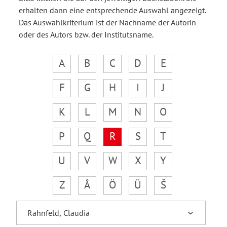
erhalten dann eine entsprechende Auswahl angezeigt.
Das Auswahlkriterium ist der Nachname der Autorin
oder des Autors bzw. der Institutsname.
A
B
C
D
E
F
G
H
I
J
K
L
M
N
O
P
Q
R
S
T
U
V
W
X
Y
Z
Å
Ö
Ü
Š