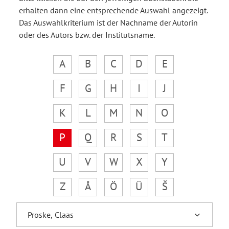
erhalten dann eine entsprechende Auswahl angezeigt.
Das Auswahlkriterium ist der Nachname der Autorin
oder des Autors bzw. der Institutsname.
A
B
C
D
E
F
G
H
I
J
K
L
M
N
O
P
Q
R
S
T
U
V
W
X
Y
Z
Å
Ö
Ü
Š