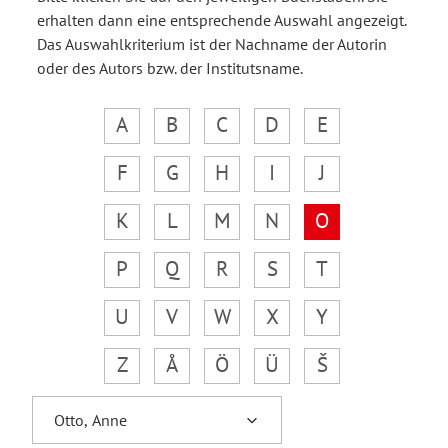
erhalten dann eine entsprechende Auswahl angezeigt.
Das Auswahlkriterium ist der Nachname der Autorin
oder des Autors bzw. der Institutsname.
A
B
C
D
E
F
G
H
I
J
K
L
M
N
O
P
Q
R
S
T
U
V
W
X
Y
Z
Å
Ö
Ü
Š