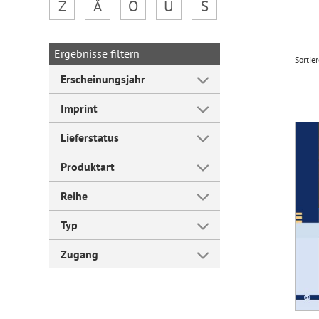
Z
Å
Ö
Ü
Š
Forum Arbeitslehre
Ergebnisse filtern
Sortie
Erscheinungsjahr
Imprint
Lieferstatus
Produktart
Reihe
Typ
Zugang