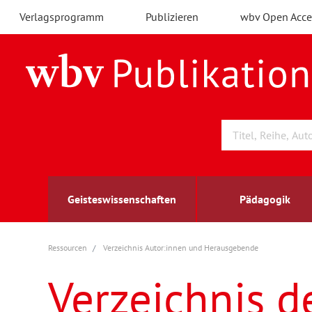
Verlagsprogramm
Publizieren
wbv Open Acce
Geisteswissenschaften
Pädagogik
Ressourcen
Verzeichnis Autor:innen und Herausgebende
Archäologie
Arbeitsmarktforschung
Berufs- und Wirtschaftspädagogik
Außenwirtschaft
berufsbildung
A
B
K
Verzeichnis d