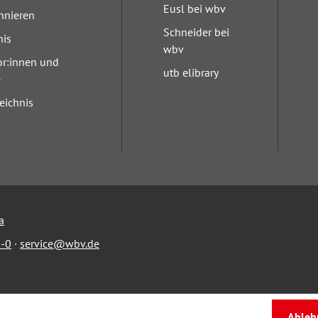
Eusl bei wbv
nnieren
Schneider bei
nis
wbv
or:innen und
utb elibrary
e
eichnis
a
-0
·
service@wbv.de
Ableh