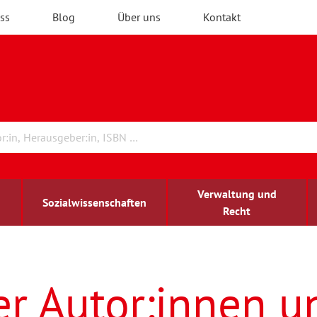
ss
Blog
Über uns
Kontakt
Verwaltung und
Sozialwissenschaften
Recht
rchitektur
ildungsforschung
irchenrecht
Erwachsenenbildung
blind-sehbehindert
er Autor:innen u