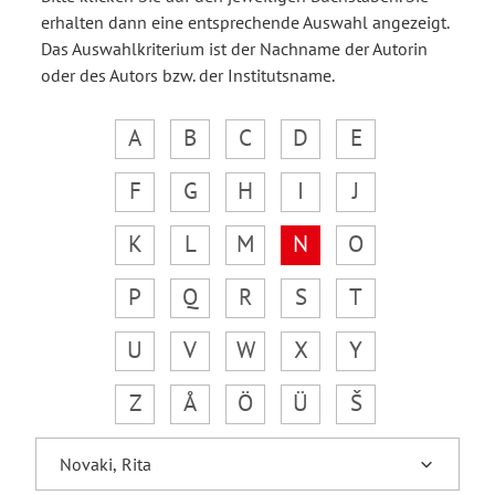
erhalten dann eine entsprechende Auswahl angezeigt.
Das Auswahlkriterium ist der Nachname der Autorin
oder des Autors bzw. der Institutsname.
A
B
C
D
E
F
G
H
I
J
K
L
M
N
O
P
Q
R
S
T
U
V
W
X
Y
Z
Å
Ö
Ü
Š