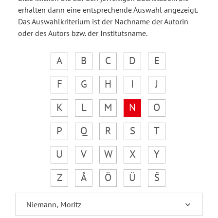
erhalten dann eine entsprechende Auswahl angezeigt.
Das Auswahlkriterium ist der Nachname der Autorin
oder des Autors bzw. der Institutsname.
A
B
C
D
E
F
G
H
I
J
K
L
M
N
O
P
Q
R
S
T
U
V
W
X
Y
Z
Å
Ö
Ü
Š