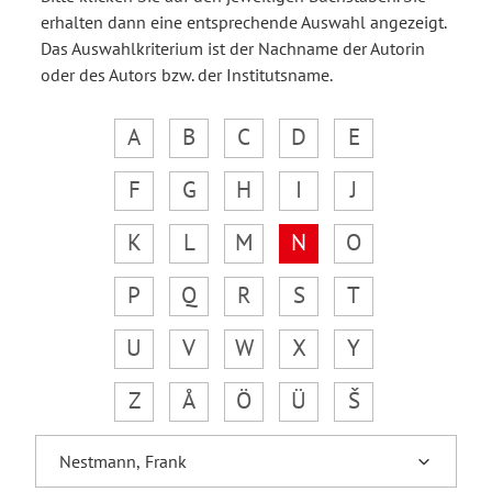
erhalten dann eine entsprechende Auswahl angezeigt.
Das Auswahlkriterium ist der Nachname der Autorin
oder des Autors bzw. der Institutsname.
A
B
C
D
E
F
G
H
I
J
K
L
M
N
O
P
Q
R
S
T
U
V
W
X
Y
Z
Å
Ö
Ü
Š