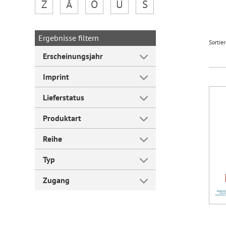
Z
Å
Ö
Ü
Š
Forum Arbeitslehre
Ergebnisse filtern
Sortie
Erscheinungsjahr
Imprint
Lieferstatus
Produktart
Reihe
Typ
Zugang