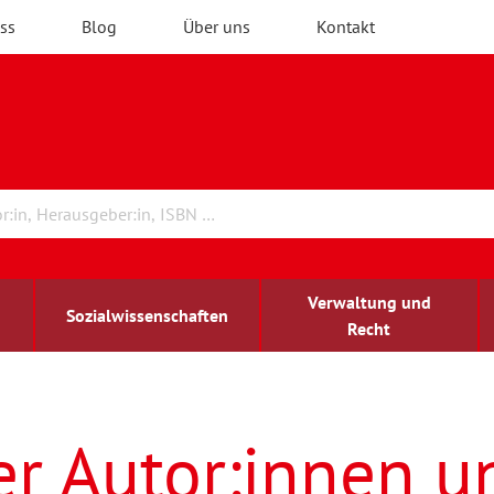
ss
Blog
Über uns
Kontakt
Verwaltung und
Sozialwissenschaften
Recht
rchitektur
ildungsforschung
irchenrecht
Erwachsenenbildung
blind-sehbehindert
er Autor:innen u