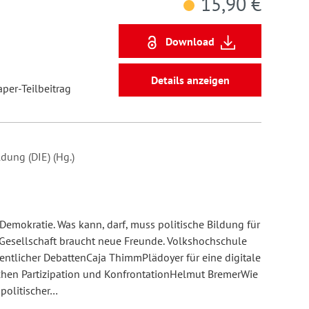
15,90 €
Download
Details anzeigen
aper-Teilbeitrag
dung (DIE) (Hg.)
emokratie. Was kann, darf, muss politische Bildung für
esellschaft braucht neue Freunde. Volkshochschule
fentlicher DebattenCaja ThimmPlädoyer für eine digitale
schen Partizipation und KonfrontationHelmut BremerWie
politischer…