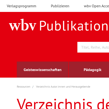
Verlagsprogramm
Publizieren
wbv Open Acce
Geisteswissenschaften
Pädagogik
Ressourcen
Verzeichnis Autor:innen und Herausgebende
Archäologie
Arbeitsmarktforschung
Berufs- und Wirtschaftspädagogik
Außenwirtschaft
berufsbildung
A
B
K
Verzeichnis d