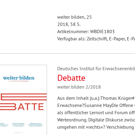
weiter bilden, 25
2018, 58 S.
Artikelnummer: WBDIE1803
Verfügbar als: Zeitschrift, E-Paper, E-P
Deutsches Institut für Erwachsenenbil
Debatte
weiter bilden 2/2018
Aus dem Inhalt (u.a.):Thomas Krüger#D
Erwachsene?Susanne MayDie Offene G
als öffentlicher Lernort und Forum öf
Werteordnung. Digitale Diskurse zwi
umgehen mit »rechts«? Verschiebung 