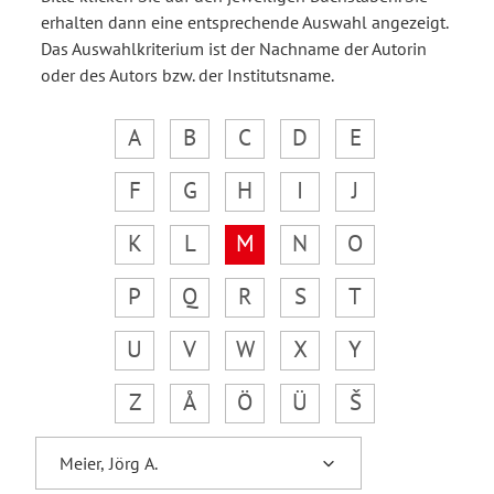
erhalten dann eine entsprechende Auswahl angezeigt.
Das Auswahlkriterium ist der Nachname der Autorin
oder des Autors bzw. der Institutsname.
A
B
C
D
E
F
G
H
I
J
K
L
M
N
O
P
Q
R
S
T
U
V
W
X
Y
Z
Å
Ö
Ü
Š