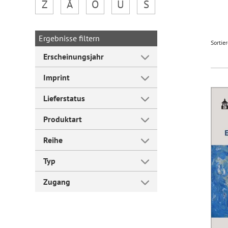
Z
Å
Ö
Ü
Š
Forum Arbeitslehre
Ergebnisse filtern
Sortie
Erscheinungsjahr
Imprint
Lieferstatus
Produktart
Reihe
Typ
Zugang