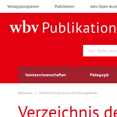
Verlagsprogramm
Publizieren
wbv Open Acce
Geisteswissenschaften
Pädagogik
Ressourcen
Verzeichnis Autor:innen und Herausgebende
Archäologie
Arbeitsmarktforschung
Berufs- und Wirtschaftspädagogik
Außenwirtschaft
berufsbildung
A
B
K
Verzeichnis d