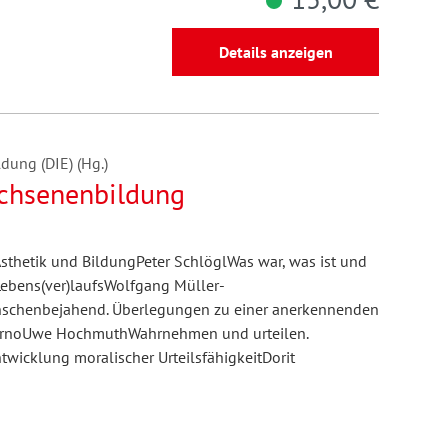
Details anzeigen
dung (DIE) (Hg.)
wachsenenbildung
Ästhetik und BildungPeter SchlöglWas war, was ist und
 Lebens(ver)laufsWolfgang Müller-
chenbejahend. Überlegungen zu einer anerkennenden
ornoUwe HochmuthWahrnehmen und urteilen.
wicklung moralischer UrteilsfähigkeitDorit