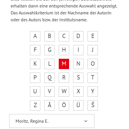
erhalten dann eine entsprechende Auswahl angezeigt.
Das Auswahlkriterium ist der Nachname der Autorin
oder des Autors bzw. der Institutsname.
A
B
C
D
E
F
G
H
I
J
K
L
M
N
O
P
Q
R
S
T
U
V
W
X
Y
Z
Å
Ö
Ü
Š