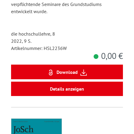
verpflichtende Seminare des Grundstudiums
Schreiben
entwickelt wurde.
die hochschullehre, 8
2022, 9 S.
Artikelnummer: HSL2236W
0,00 €
Download
Details anzeigen