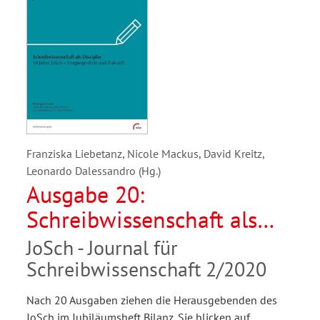
Franziska Liebetanz, Nicole Mackus, David Kreitz,
Leonardo Dalessandro (Hg.)
Ausgabe 20:
Schreibwissenschaft als
Disziplin. 10 Jahre JoSch -
JoSch - Journal für
Vergangenheit und Zukunft
Schreibwissenschaft 2/2020
Nach 20 Ausgaben ziehen die Herausgebenden des
JoSch im Jubiläumsheft Bilanz. Sie blicken auf