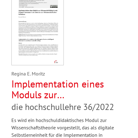
Regina E. Moritz
Implementation eines
Moduls zur
Wissenschaftstheorie mit
die hochschullehre 36/2022
Flipped Classroom in ein
Es wird ein hochschuldidaktisches Modul zur
Seminar zum
Wissenschaftstheorie vorgestellt, das als digitale
Wissenschaftlichen
Selbstlerneinheit für die Implementation in