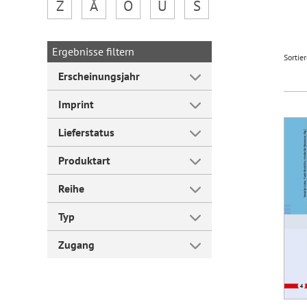
Z
Å
Ö
Ü
Š
Forum Arbeitslehre
Ergebnisse filtern
Sortie
Erscheinungsjahr
Imprint
Lieferstatus
Produktart
Reihe
Typ
Zugang