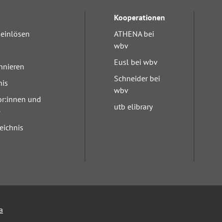
Kooperationen
einlösen
ATHENA bei
wbv
Eusl bei wbv
nnieren
Schneider bei
nis
wbv
or:innen und
utb elibrary
e
eichnis
a