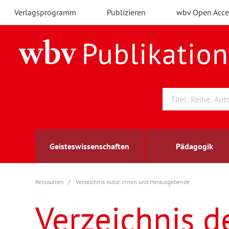
Verlagsprogramm
Publizieren
wbv Open Acce
Geisteswissenschaften
Pädagogik
Ressourcen
Verzeichnis Autor:innen und Herausgebende
Archäologie
Arbeitsmarktforschung
Berufs- und Wirtschaftspädagogik
Außenwirtschaft
berufsbildung
A
B
K
Verzeichnis d