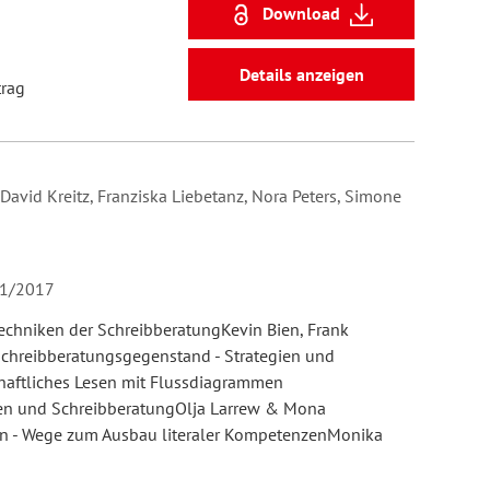
Download
Details anzeigen
trag
David Kreitz, Franziska Liebetanz, Nora Peters, Simone
 01/2017
echniken der SchreibberatungKevin Bien, Frank
Schreibberatungsgegenstand - Strategien und
aftliches Lesen mit Flussdiagrammen
ben und SchreibberatungOlja Larrew & Mona
ten - Wege zum Ausbau literaler KompetenzenMonika