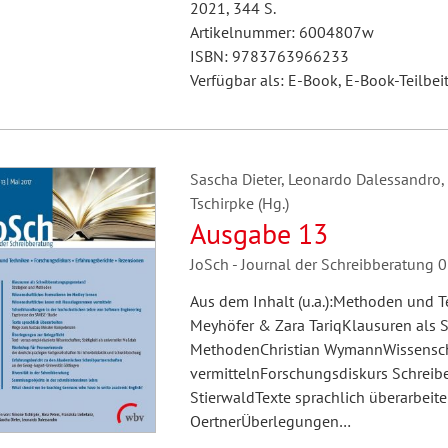
2021, 344 S.
Artikelnummer: 6004807w
ISBN: 9783763966233
Verfügbar als: E-Book, E-Book-Teilbei
Sascha Dieter, Leonardo Dalessandro, 
Tschirpke (Hg.)
Ausgabe 13
JoSch - Journal der Schreibberatung
Aus dem Inhalt (u.a.):Methoden und T
Meyhöfer & Zara TariqKlausuren als 
MethodenChristian WymannWissensch
vermittelnForschungsdiskurs Schrei
StierwaldTexte sprachlich überarbei
OertnerÜberlegungen…