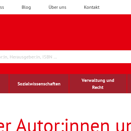
ss
Blog
Über uns
Kontakt
Verwaltung und
Sozialwissenschaften
Recht
rchitektur
ildungsforschung
irchenrecht
Erwachsenenbildung
blind-sehbehindert
er Autor:innen u