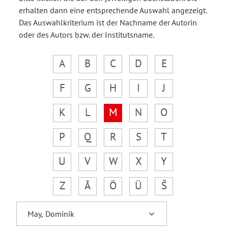
erhalten dann eine entsprechende Auswahl angezeigt.
Das Auswahlkriterium ist der Nachname der Autorin
oder des Autors bzw. der Institutsname.
A
B
C
D
E
F
G
H
I
J
K
L
M
N
O
P
Q
R
S
T
U
V
W
X
Y
Z
Å
Ö
Ü
Š